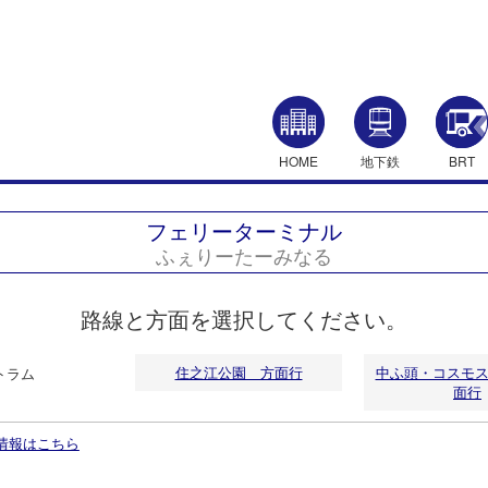
HOME
地下鉄
BRT
フェリーターミナル
ふぇりーたーみなる
路線と方面を選択してください。
住之江公園 方面行
中ふ頭・コスモ
トラム
面行
情報はこちら