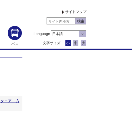
サイトマップ
Language
文字サイズ
小
中
大
バス
スクエア 方