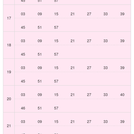
45
51
57
03
09
15
21
27
33
39
17
45
51
57
03
09
15
21
27
33
39
18
45
51
57
03
09
15
21
27
33
39
19
45
51
57
03
09
15
21
27
33
40
20
46
51
57
03
09
15
21
27
33
39
21