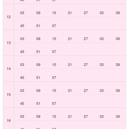
03
09
15
21
27
33
39
12
45
51
57
03
09
15
21
27
33
39
13
45
51
57
03
09
15
21
27
33
39
14
45
51
57
03
09
15
21
27
33
39
15
45
51
57
03
09
15
21
27
33
39
16