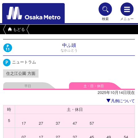
検索
メニュー
もどる
中ふ頭
なかふとう
ニュートラム
住之江公園 方面
平日
土・日・休日
2025年10月14日現在
凡例について
時
土・休日
5
17
27
37
47
57
07
17
27
37
45
49
54