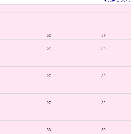
凡例について
53
57
27
32
27
32
27
32
33
39