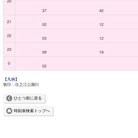
20
37
42
21
02
12
22
03
12
23
09
19
0
02
【凡例】
無印…住之江公園行
ひとつ前に戻る
時刻表検索トップへ