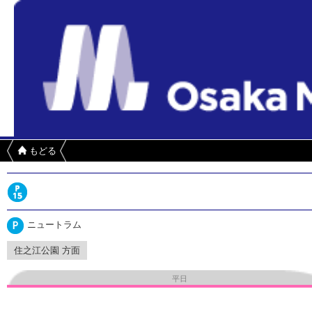
もどる
ニュートラム
住之江公園 方面
平日