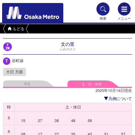
検索
メニュー
もどる
文の里
ふみのさと
谷町線
大日 方面
平日
土・日・休日
2025年10月14日現在
凡例について
時
土・休日
5
15
27
38
48
58
6
08
17
27
35
43
51
57