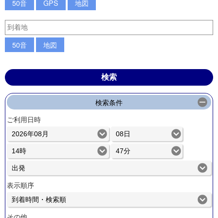
50音
GPS
地図
50音
地図
検索条件
ご利用日時
表示順序
その他