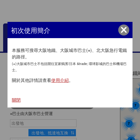
初次使用簡介
本服務可搜尋大阪地鐵、大阪城市巴士(※)、北大阪急行電鐵
的路徑。
使用前注意事項（請務必閱讀）
(※)大阪城市巴士不包括開往宜家鶴濱/日本 &trade; 環球影城的巴士和機場巴
2
士。
地鐵
關於其他詳情請查看
使用介紹
。
關閉
4
7
※巴士由大阪市巴士營運
7
出發地、抵達地互換