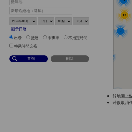
5
5
13
顯示日曆
9
出發
抵達
末班車
不指定時間
轉乘時間充裕
3
9
於地圖上
4
若欲取消