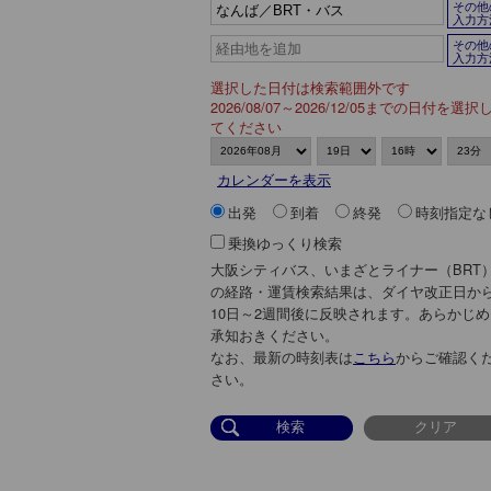
その他
入力方
その他
入力方
選択した日付は検索範囲外です
2026/08/07～2026/12/05までの日付を選択
てください
カレンダーを表示
出発
到着
終発
時刻指定な
乗換ゆっくり検索
大阪シティバス、いまざとライナー（BRT
の経路・運賃検索結果は、ダイヤ改正日か
10日～2週間後に反映されます。あらかじめ
承知おきください。
なお、最新の時刻表は
こちら
からご確認く
さい。