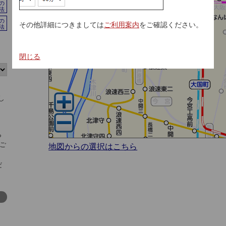
の
法
の
その他詳細につきましては
ご利用案内
をご確認ください。
法
し
閉じる
し
）
ら
ご
地図からの選択はこちら
だ