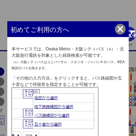
初めてご利用の方へ
HOME
地下鉄
BRT
本サービスでは、Osaka Metro・大阪シティバス（※）・北
大阪急行電鉄を対象とした経路検索が可能です。
（※）大阪シティバスはユニバーサル・スタジオ・ジャパン® 行バス、IKEA
鶴浜行バスを除きます。
「その他の入力方法」をクリックすると、バス路線図や五
十音などで停留所を指定することが可能です。
す
の
法