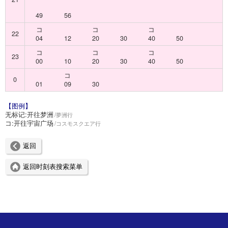
49
56
コ
コ
コ
22
04
12
20
30
40
50
コ
コ
コ
23
00
10
20
30
40
50
コ
0
01
09
30
【图例】
无标记:
开往梦洲
夢洲行
コ:
开往宇宙广场
コスモスクエア行
返回
返回时刻表搜索菜单