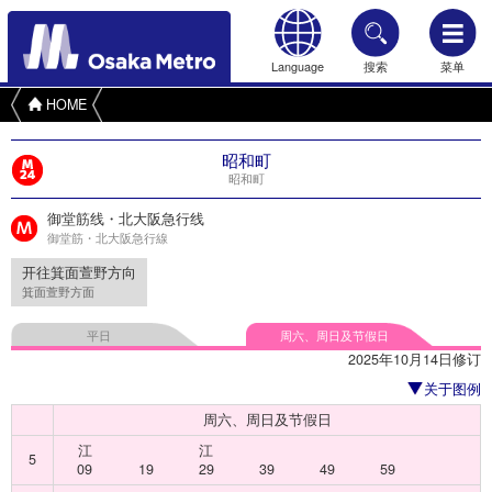
Language
搜索
菜单
HOME
昭和町
昭和町
御堂筋线・北大阪急行线
御堂筋・北大阪急行線
开往箕面萱野方向
箕面萱野方面
平日
周六、周日及节假日
2025年10月14日修订
关于图例
周六、周日及节假日
江
江
5
09
19
29
39
49
59