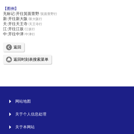
【图例】
无标记:
开往箕面萱野
箕面萱野行
新:
开往新大阪
新大阪行
天:
开往天王寺
天王寺行
江:
开往江坂
江坂行
中:
开往中津
中津行
返回
返回时刻表搜索菜单
网站地图
关于个人信息处理
关于本网站