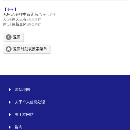
【图例】
无标记:
开往中百舌鸟
なかもず行
天:
开往天王寺
天王寺行
新:
开往新金冈
新金岡行
返回
返回时刻表搜索菜单
网站地图
关于个人信息处理
关于本网站
咨询