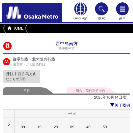
Language
搜索
菜单
HOME
西中岛南方
西中島南方
御堂筋线・北大阪急行线
御堂筋・北大阪急行線
开往中百舌鸟方向
なかもず方面
平日
周六、周日及节假日
2025年10月14日修订
关于图例
平日
5
09
19
29
39
49
59