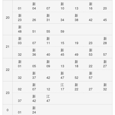
新
新
新
01
04
07
10
13
16
20
新
新
新
20
23
26
31
34
38
42
45
新
48
51
55
59
新
新
新
03
07
11
15
19
23
28
21
新
新
新
32
36
40
45
49
53
57
新
新
新
新
01
05
09
13
18
22
27
22
新
新
新
32
37
42
47
52
57
新
江
新
新
02
07
12
17
22
27
32
23
新
江
37
42
47
新
0
01
24