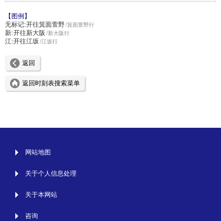
【图例】
无标记:
开往箕面萱野
箕面萱野行
新:
开往新大阪
新大阪行
江:
开往江坂
江坂行
返回
返回时刻表搜索菜单
网站地图
关于个人信息处理
关于本网站
咨询