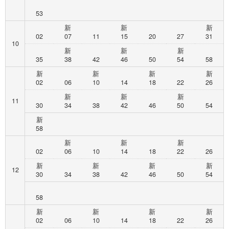
53
新
新
新
02
07
11
15
20
27
31
10
新
新
新
35
38
42
46
50
54
58
新
新
新
新
02
06
10
14
18
22
26
新
新
新
11
30
34
38
42
46
50
54
新
58
新
新
新
02
06
10
14
18
22
26
新
新
新
新
12
30
34
38
42
46
50
54
58
新
新
新
新
02
06
10
14
18
22
26