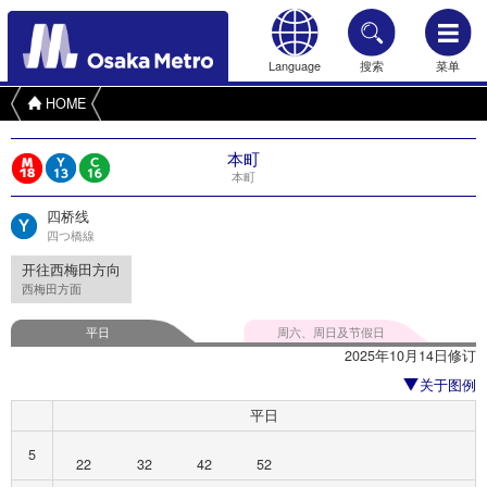
Language
搜索
菜单
HOME
本町
本町
四桥线
四つ橋線
开往西梅田方向
西梅田方面
平日
周六、周日及节假日
2025年10月14日修订
关于图例
平日
5
22
32
42
52