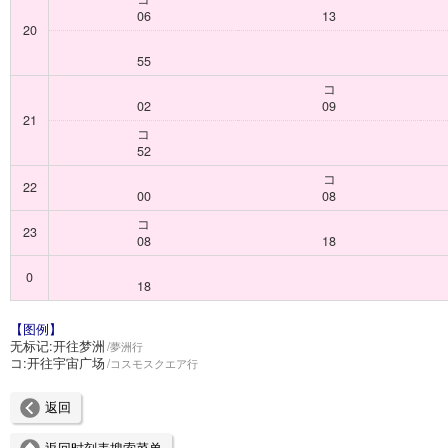
06
13
20
55
コ
02
09
21
コ
52
コ
22
00
08
コ
23
08
18
0
18
【图例】
无标记:
开往梦洲
夢洲行
コ:
开往宇宙广场
コスモスクエア行
返回