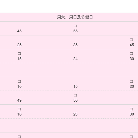
周六、周日及节假日
コ
45
55
コ
25
35
45
コ
コ
15
24
30
コ
コ
10
15
20
コ
49
56
コ
コ
16
23
30
コ
コ