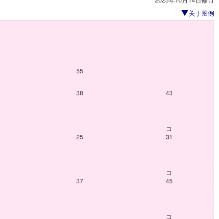
2025年10月14日修订
关于图例
55
38
43
コ
25
31
コ
37
45
コ