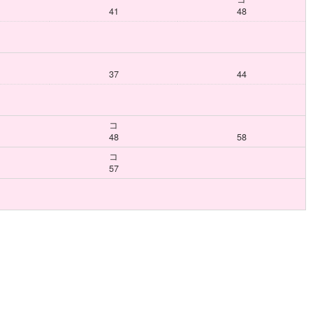
41
48
37
44
コ
48
58
コ
57