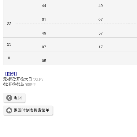
44
49
01
07
22
49
57
23
07
17
0
05
【图例】
无标记:
开往大日
大日行
都:
开往都岛
都島行
返回
返回时刻表搜索菜单