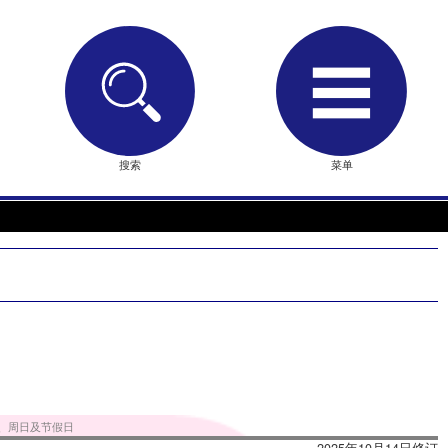
搜索
菜单
、周日及节假日