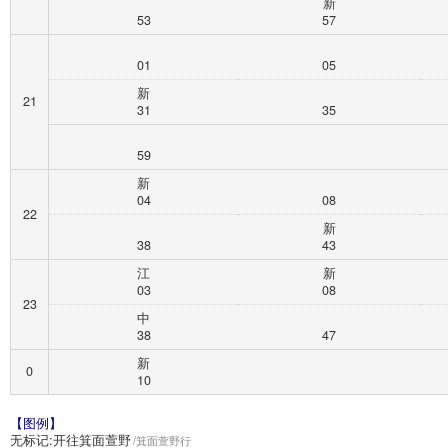
新
53
57
01
05
新
21
31
35
59
新
04
08
22
新
38
43
江
新
03
08
23
中
38
47
新
0
10
【图例】
无标记:
开往箕面萱野
箕面萱野行