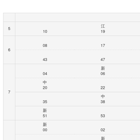
江
5
10
19
08
17
6
43
47
新
04
06
中
20
22
7
中
35
38
新
51
53
新
00
02
新