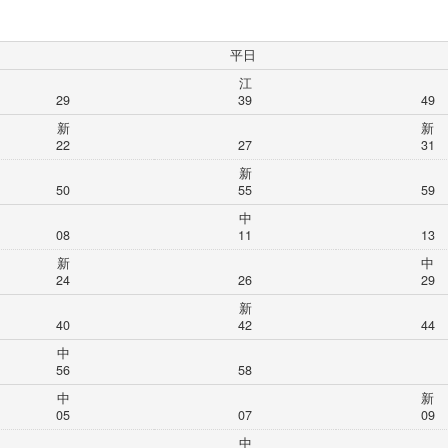
平日
江
29
39
49
新
新
22
27
31
新
50
55
59
中
08
11
13
新
中
24
26
29
新
40
42
44
中
56
58
中
新
05
07
09
中