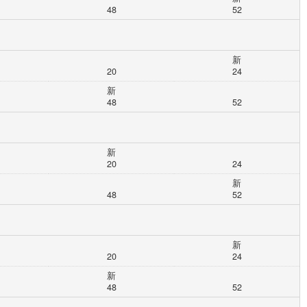
48
52
新
20
24
新
48
52
新
20
24
新
48
52
新
20
24
新
48
52