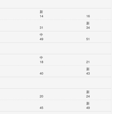
新
14
16
新
31
34
中
49
51
中
18
21
新
40
43
新
20
24
新
45
49