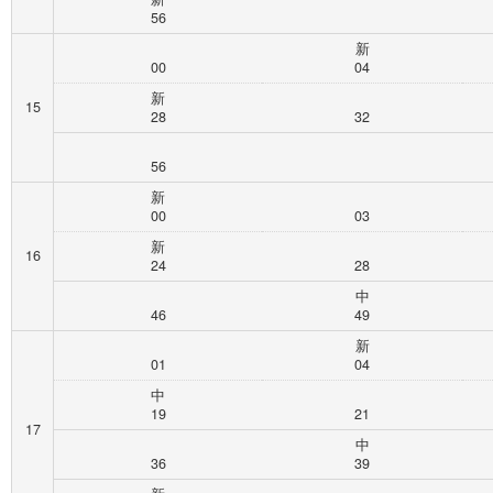
56
新
00
04
新
15
28
32
56
新
00
03
新
16
24
28
中
46
49
新
01
04
中
19
21
17
中
36
39