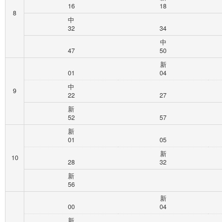
16
18
8
中
32
34
中
47
50
新
01
04
中
9
22
27
新
52
57
新
01
05
新
10
28
32
新
56
新
00
04
新