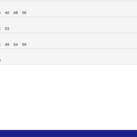
3
40
48
56
4
53
4
49
54
59
9