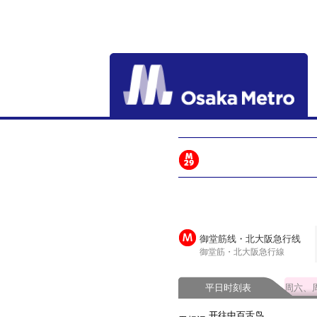
御堂筋线・北大阪急行线
御堂筋・北大阪急行線
平日时刻表
周六、
开往中百舌鸟