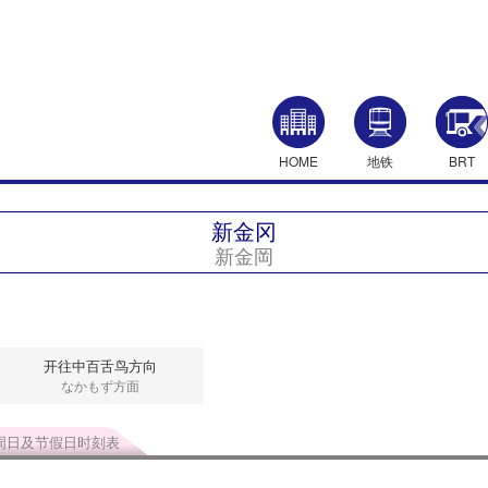
HOME
地铁
BRT
新金冈
新金岡
开往中百舌鸟方向
なかもず方面
周日及节假日时刻表