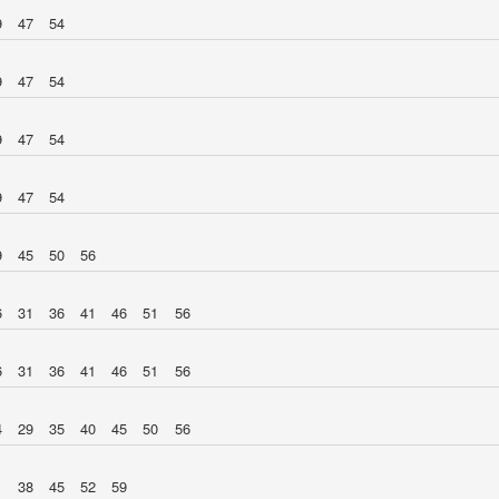
9
47
54
9
47
54
9
47
54
9
47
54
9
45
50
56
6
31
36
41
46
51
56
6
31
36
41
46
51
56
4
29
35
40
45
50
56
1
38
45
52
59