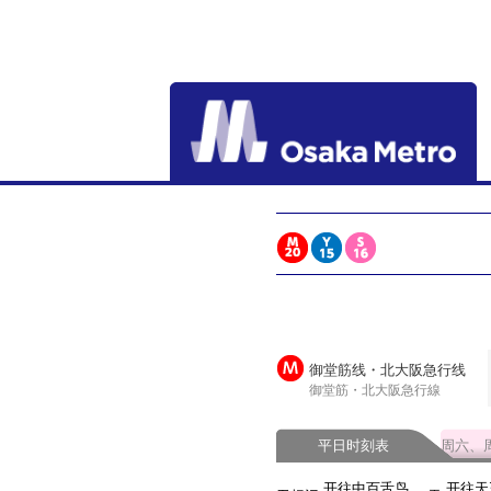
御堂筋线・北大阪急行线
御堂筋・北大阪急行線
平日时刻表
周六、
开往中百舌鸟
开往天