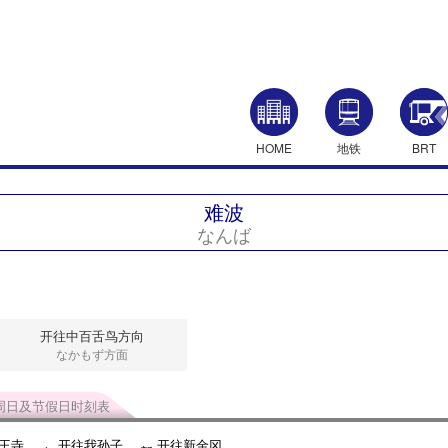
HOME
地铁
BRT
难波
なんば
开往中百舌鸟方向
なかもず方面
周日及节假日时刻表
王寺
开往我孙子
开往新金冈