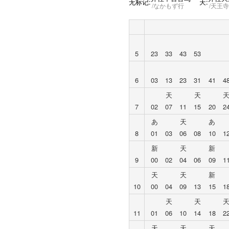
无标记:
天:
なかもず行
天王
5
23
33
43
53
6
03
13
23
31
41
4
天
天
7
02
07
11
15
20
2
あ
天
あ
8
01
03
06
08
10
1
新
天
新
9
00
02
04
06
09
1
天
天
新
10
00
04
09
13
15
1
天
天
11
01
06
10
14
18
2
天
天
天