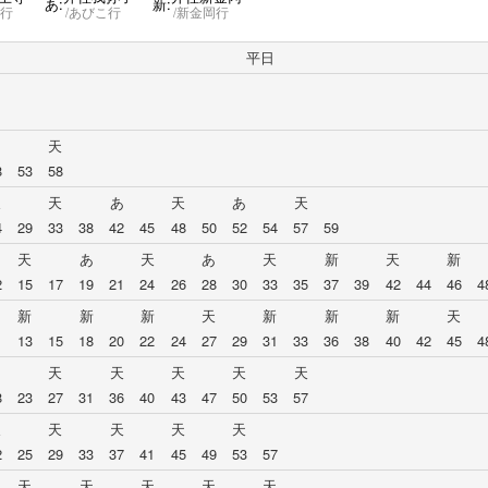
あ:
新:
寺行
あびこ行
新金岡行
平日
天
8
53
58
天
天
あ
天
あ
天
4
29
33
38
42
45
48
50
52
54
57
59
天
あ
天
あ
天
新
天
新
2
15
17
19
21
24
26
28
30
33
35
37
39
42
44
46
4
新
新
新
天
新
新
新
天
1
13
15
18
20
22
24
27
29
31
33
36
38
40
42
45
4
天
天
天
天
天
8
23
27
31
36
40
43
47
50
53
57
天
天
天
天
天
2
25
29
33
37
41
45
49
53
57
天
天
天
天
天