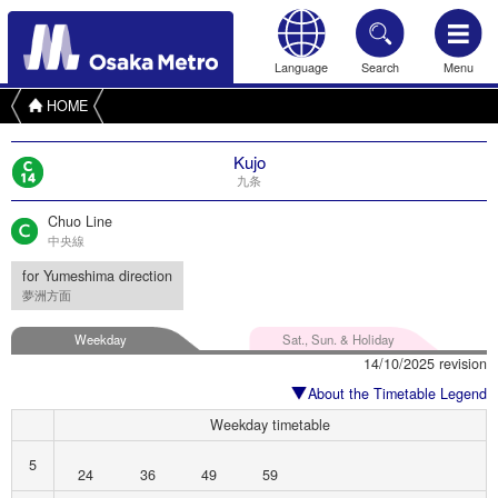
Language
Search
Menu
HOME
Kujo
九条
Chuo Line
中央線
for Yumeshima direction
夢洲方面
Weekday
Sat., Sun. & Holiday
14/10/2025 revision
About the Timetable Legend
Weekday timetable
5
24
36
49
59