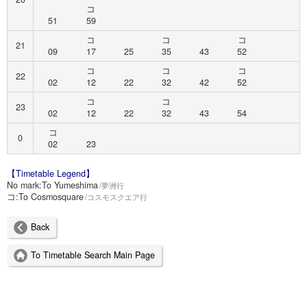
コ
51
59
コ
コ
コ
21
09
17
25
35
43
52
コ
コ
コ
22
02
12
22
32
42
52
コ
コ
23
02
12
22
32
43
54
コ
0
02
23
【Timetable Legend】
No mark:
To Yumeshima
夢洲行
コ:
To Cosmosquare
コスモスクエア行
Back
To Timetable Search Main Page