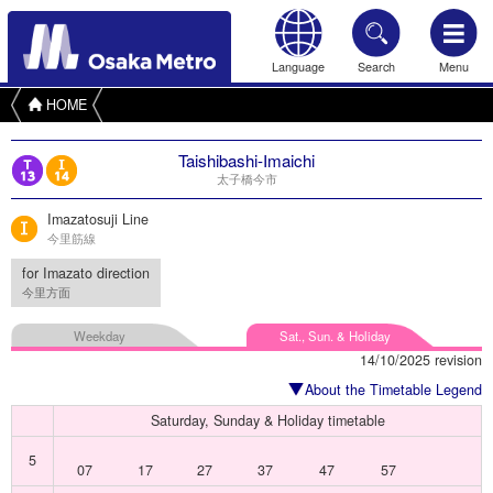
Language
Search
Menu
HOME
Taishibashi-Imaichi
太子橋今市
Imazatosuji Line
今里筋線
for Imazato direction
今里方面
Weekday
Sat., Sun. & Holiday
14/10/2025 revision
About the Timetable Legend
Saturday, Sunday & Holiday timetable
5
07
17
27
37
47
57