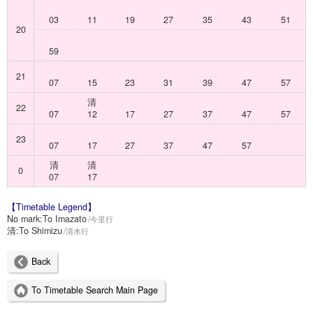
03
11
19
27
35
43
51
20
59
21
07
15
23
31
39
47
57
清
22
07
12
17
27
37
47
57
23
07
17
27
37
47
57
清
清
0
07
17
【Timetable Legend】
No mark:
To Imazato
今里行
清:
To Shimizu
清水行
Back
To Timetable Search Main Page