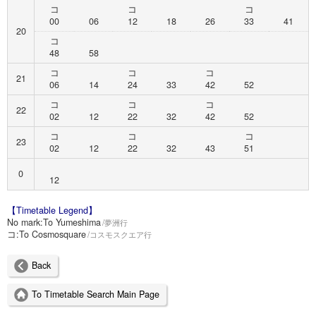
コ
コ
コ
00
06
12
18
26
33
41
20
コ
48
58
コ
コ
コ
21
06
14
24
33
42
52
コ
コ
コ
22
02
12
22
32
42
52
コ
コ
コ
23
02
12
22
32
43
51
0
12
【Timetable Legend】
No mark:
To Yumeshima
夢洲行
コ:
To Cosmosquare
コスモスクエア行
Back
To Timetable Search Main Page