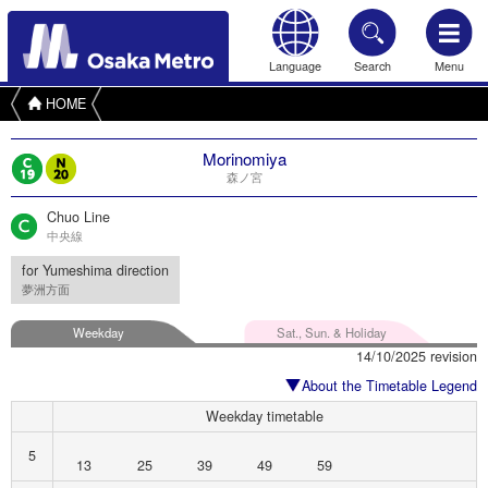
Language
Search
Menu
HOME
Morinomiya
森ノ宮
Chuo Line
中央線
for Yumeshima direction
夢洲方面
Weekday
Sat., Sun. & Holiday
14/10/2025 revision
About the Timetable Legend
Weekday timetable
5
13
25
39
49
59