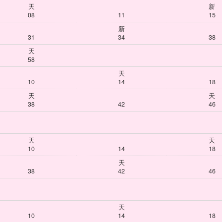
天
新
08
11
15
新
31
34
38
天
58
天
10
14
18
天
天
38
42
46
天
天
10
14
18
天
38
42
46
天
10
14
18