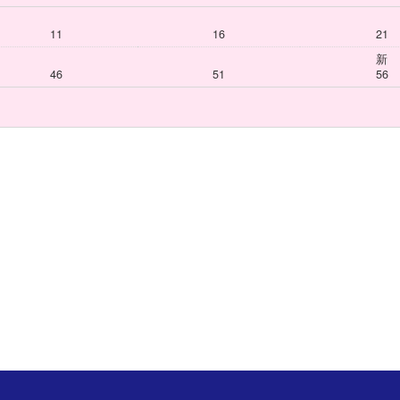
11
16
21
新
46
51
56