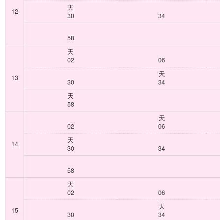
天
12
30
34
58
天
02
06
天
13
30
34
天
58
天
02
06
天
14
30
34
58
天
02
06
天
15
30
34