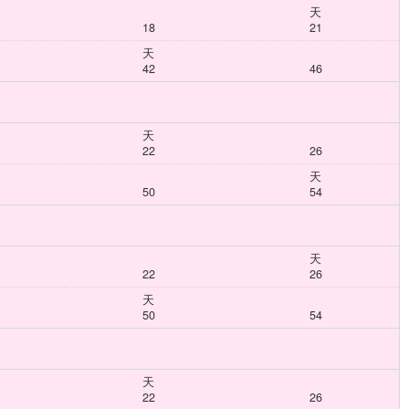
天
18
21
天
42
46
天
22
26
天
50
54
天
22
26
天
50
54
天
22
26