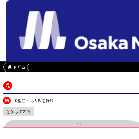
もどる
御堂筋・北大阪急行線
なかもず方面
平日