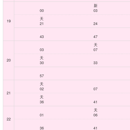
新
00
03
天
19
21
24
43
47
天
03
07
天
20
30
33
57
天
02
07
21
天
36
41
天
01
06
22
36
41