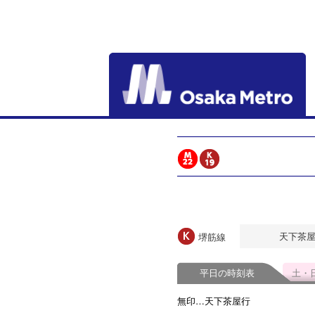
天下茶
堺筋線
平日の時刻表
土・
無印…天下茶屋行