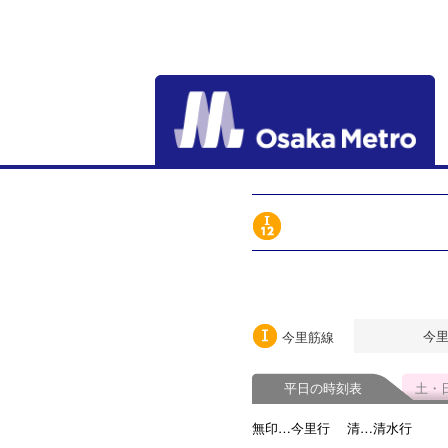
今
今里筋線
平日の時刻表
土・
無印…今里行
清…清水行