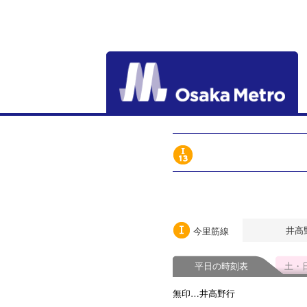
井高
今里筋線
平日の時刻表
土・
無印…井高野行