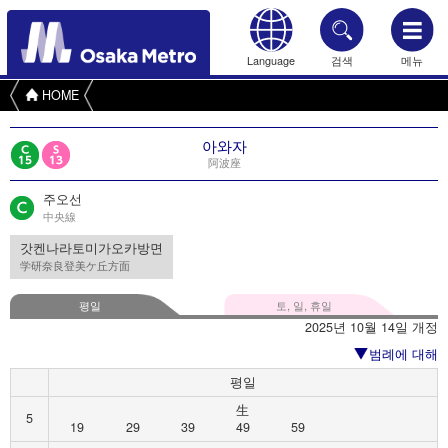
Language
검색
메뉴
HOME
아와자
阿波座
주오선
中央線
갓켄나라토미가오카방면
学研奈良登美ケ丘方面
평일
토, 일, 휴일
2025년 10월 14일 개정
범례에 대해
평일
生
5
19
29
39
49
59