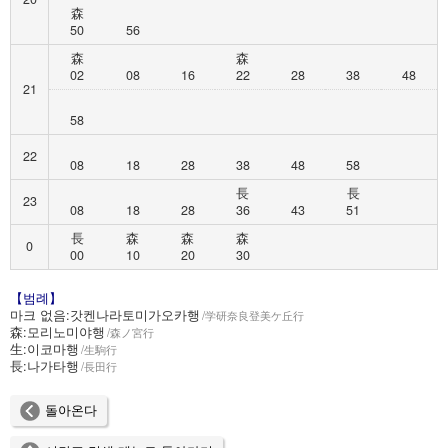
森
50
56
森
森
02
08
16
22
28
38
48
21
58
22
08
18
28
38
48
58
長
長
23
08
18
28
36
43
51
長
森
森
森
0
00
10
20
30
【범례】
마크 없음:
갓켄나라토미가오카행
学研奈良登美ケ丘行
森:
모리노미야행
森ノ宮行
生:
이코마행
生駒行
長:
나가타행
長田行
돌아온다