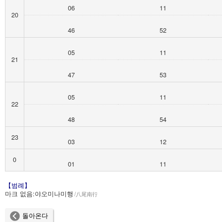
06
11
20
46
52
05
11
21
47
53
05
11
22
48
54
23
03
12
0
01
11
【범례】
마크 없음:
야오미나미행
八尾南行
돌아온다