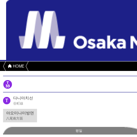
HOME
다니마치선
谷町線
야오미나미방면
八尾南方面
평일