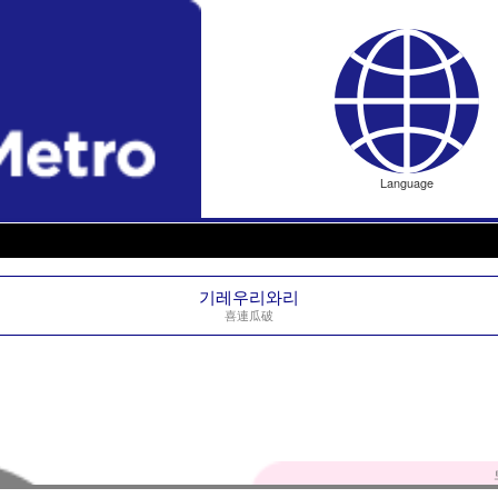
Language
기레우리와리
喜連瓜破