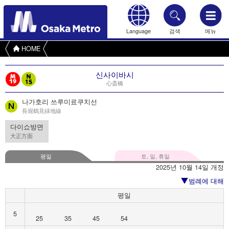
Language
검색
메뉴
HOME
신사이바시
心斎橋
나가호리 쓰루미료쿠치선
長堀鶴見緑地線
다이쇼방면
大正方面
평일
토, 일, 휴일
2025년 10월 14일 개정
범례에 대해
평일
5
25
35
45
54