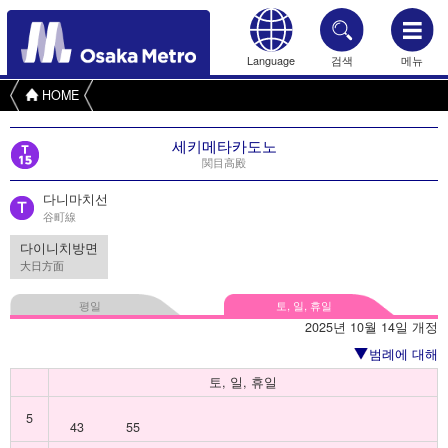
Language
검색
메뉴
HOME
세키메타카도노
関目高殿
다니마치선
谷町線
다이니치방면
大日方面
평일
토, 일, 휴일
2025년 10월 14일 개정
범례에 대해
토, 일, 휴일
5
43
55