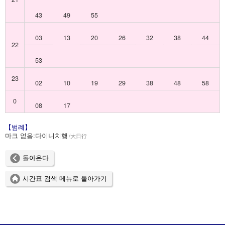
43
49
55
03
13
20
26
32
38
44
22
53
23
02
10
19
29
38
48
58
0
08
17
【범례】
마크 없음:
다이니치행
大日行
돌아온다
시간표 검색 메뉴로 돌아가기