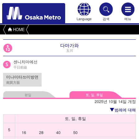
Language
검색
메뉴
HOME
다마가와
玉川
센니치마에선
千日前線
미나미타쓰미방면
南巽方面
평일
토, 일, 휴일
2025년 10월 14일 개정
범례에 대해
토, 일, 휴일
5
16
28
40
50