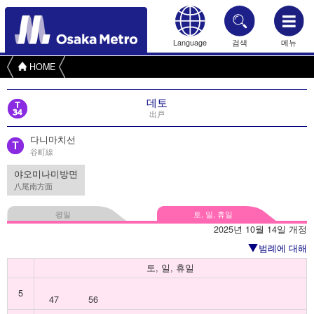
Language
검색
메뉴
HOME
데토
出戸
다니마치선
谷町線
야오미나미방면
八尾南方面
평일
토, 일, 휴일
2025년 10월 14일 개정
범례에 대해
토, 일, 휴일
5
47
56