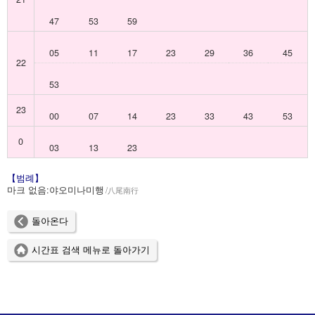
47
53
59
05
11
17
23
29
36
45
22
53
23
00
07
14
23
33
43
53
0
03
13
23
【범례】
마크 없음:
야오미나미행
八尾南行
돌아온다
시간표 검색 메뉴로 돌아가기