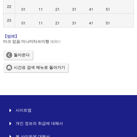
22
01
11
21
31
41
51
23
01
11
21
31
41
51
【범례】
마크 없음:
미나미타쓰미행
南巽行
돌아온다
시간표 검색 메뉴로 돌아가기
사이트맵
개인 정보의 취급에 대해서
본 사이트에 대해서