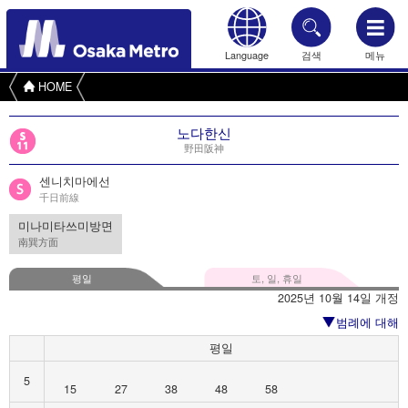
Language
검색
메뉴
HOME
노다한신
野田阪神
센니치마에선
千日前線
미나미타쓰미방면
南巽方面
평일
토, 일, 휴일
2025년 10월 14일 개정
범례에 대해
평일
5
15
27
38
48
58