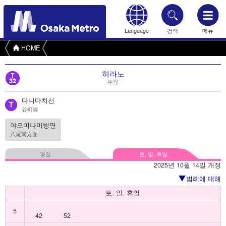
Language
검색
메뉴
HOME
히라노
平野
다니마치선
谷町線
야오미나미방면
八尾南方面
평일
토, 일, 휴일
2025년 10월 14일 개정
범례에 대해
토, 일, 휴일
5
42
52