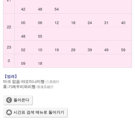
42
48
54
00
06
12
18
24
31
40
22
48
55
23
02
10
19
29
39
49
59
0
09
18
【범례】
마크 없음:
야오미나미행
八尾南行
喜:
기레우리와리행
喜連瓜破行
돌아온다
시간표 검색 메뉴로 돌아가기