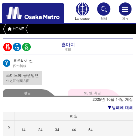
Language
검색
메뉴
HOME
혼마치
本町
요쓰바시선
四つ橋線
스미노에 공원방면
住之江公園方面
평일
토, 일, 휴일
2025년 10월 14일 개정
범례에 대해
평일
5
14
24
34
44
54