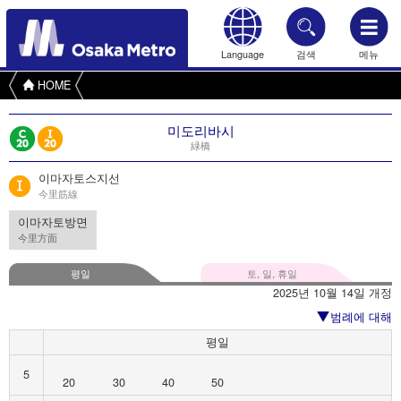
Language
검색
메뉴
HOME
미도리바시
緑橋
이마자토스지선
今里筋線
이마자토방면
今里方面
평일
토, 일, 휴일
2025년 10월 14일 개정
범례에 대해
평일
5
20
30
40
50