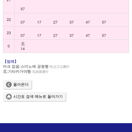
57
22
07
17
27
37
47
57
23
07
17
27
37
47
57
北
0
14
【범례】
마크 없음:
스미노에 공원행
住之江公園行
北:
기타카가야행
北加賀屋行
돌아온다
시간표 검색 메뉴로 돌아가기