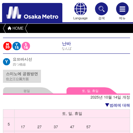
Language
검색
메뉴
HOME
난바
なんば
요쓰바시선
四つ橋線
스미노에 공원방면
住之江公園方面
평일
토, 일, 휴일
2025년 10월 14일 개정
범례에 대해
토, 일, 휴일
5
17
27
37
47
57