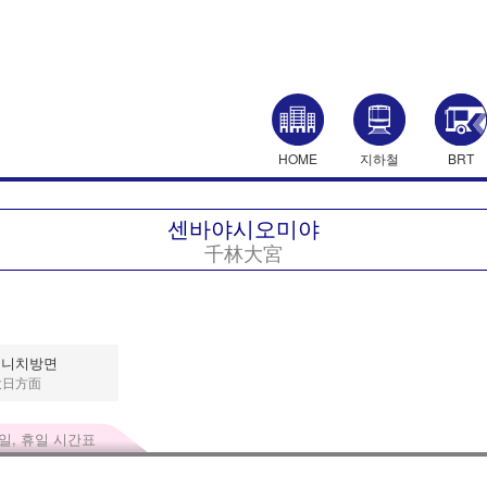
HOME
지하철
BRT
센바야시오미야
千林大宮
이니치방면
大日方面
 일, 휴일 시간표