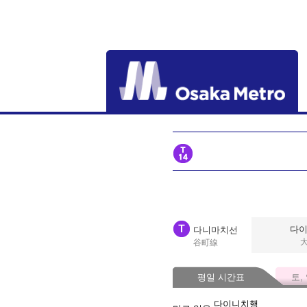
다
다니마치선
谷町線
평일 시간표
토,
다이니치행