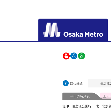
住之江
四つ橋線
平日の時刻表
土・
無印…住之江公園行
北…北加