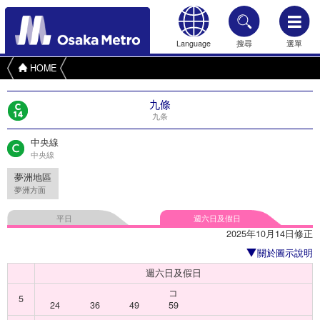
Language
搜尋
選單
HOME
九條
九条
中央線
中央線
夢洲地區
夢洲方面
平日
週六日及假日
2025年10月14日修正
關於圖示說明
週六日及假日
コ
5
24
36
49
59