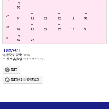
コ
56
コ
コ
コ
22
04
12
22
32
42
52
コ
コ
23
02
12
22
32
43
54
コ
0
02
23
【圖示說明】
無標記:
往夢洲
夢洲行
コ:
往宇宙廣場
コスモスクエア行
返回
返回時刻表搜尋選單