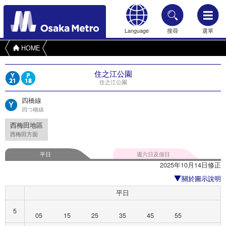
Language
搜尋
選單
HOME
住之江公園
住之江公園
四橋線
四つ橋線
西梅田地區
西梅田方面
平日
週六日及假日
2025年10月14日修正
關於圖示說明
平日
5
05
15
25
35
45
55