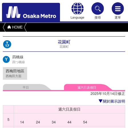
Language
搜尋
選單
HOME
花園町
花園町
四橋線
四つ橋線
西梅田地區
西梅田方面
平日
週六日及假日
2025年10月14日修正
關於圖示說明
週六日及假日
5
14
24
34
44
54