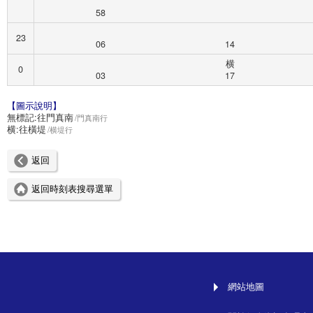
58
23
06
14
横
0
03
17
【圖示說明】
無標記:
往門真南
門真南行
横:
往橫堤
横堤行
返回
返回時刻表搜尋選單
網站地圖