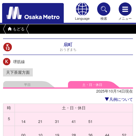
Language
検索
メニュー
もどる
扇町
おうぎまち
堺筋線
天下茶屋方面
平日
土・日・休日
2025年10月14日現在
凡例について
時
土・日・休日
5
14
21
31
41
51
00
10
19
28
36
44
52