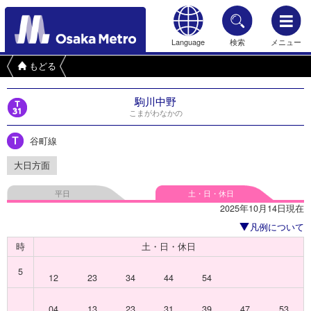
Language
検索
メニュー
もどる
駒川中野
こまがわなかの
谷町線
大日方面
平日
土・日・休日
2025年10月14日現在
凡例について
時
土・日・休日
5
12
23
34
44
54
04
13
23
31
39
47
53