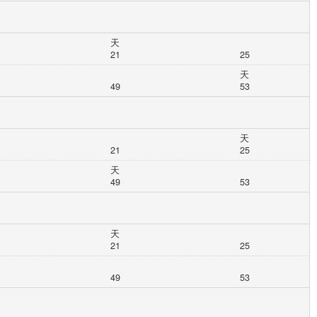
天
21
25
天
49
53
天
21
25
天
49
53
天
21
25
49
53