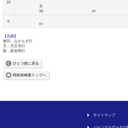
23
天
36
41
0
01
【凡例】
無印…なかもず行
天…天王寺行
新…新金岡行
ひとつ前に戻る
時刻表検索トップへ
サイトマップ
パーソナルデータの