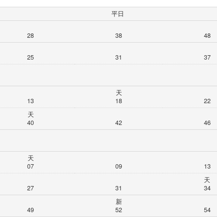
平日
28
38
48
25
31
37
天
13
18
22
天
40
42
46
天
07
09
13
天
27
31
34
新
49
52
54