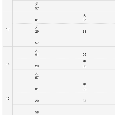
天
57
天
01
05
天
13
29
33
57
天
01
05
天
14
29
33
天
57
天
01
05
15
29
33
58