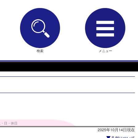
検索
メニュー
土・日・休日
2025年10月14日現在