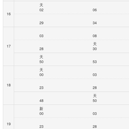
天
02
06
16
29
34
03
08
天
17
28
30
天
50
53
天
00
03
18
23
28
天
48
50
新
00
03
19
23
28