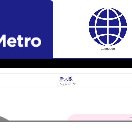
Language
新大阪
しんおおさか