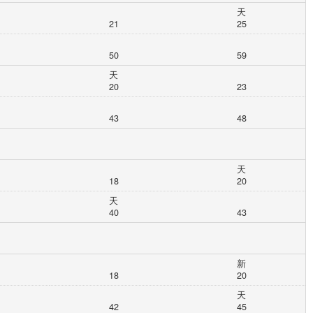
天
21
25
50
59
天
20
23
43
48
天
18
20
天
40
43
新
18
20
天
42
45