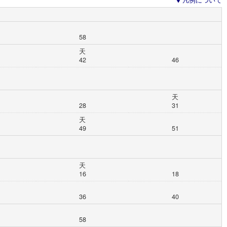
凡例について
58
天
42
46
天
28
31
天
49
51
天
16
18
36
40
58