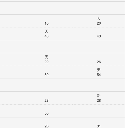
天
16
20
天
40
43
天
22
26
天
50
54
新
23
28
56
26
31