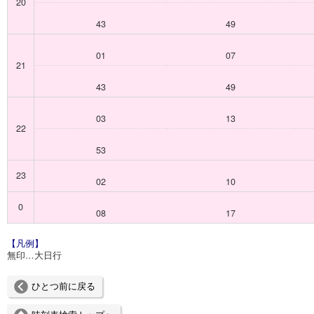
20
43
49
01
07
21
43
49
03
13
22
53
23
02
10
0
08
17
【凡例】
無印…大日行
ひとつ前に戻る