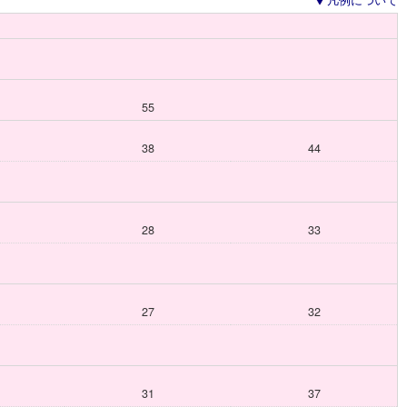
凡例について
55
38
44
28
33
27
32
31
37