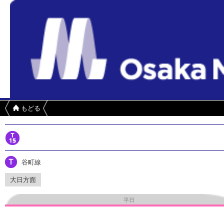
もどる
谷町線
大日方面
平日