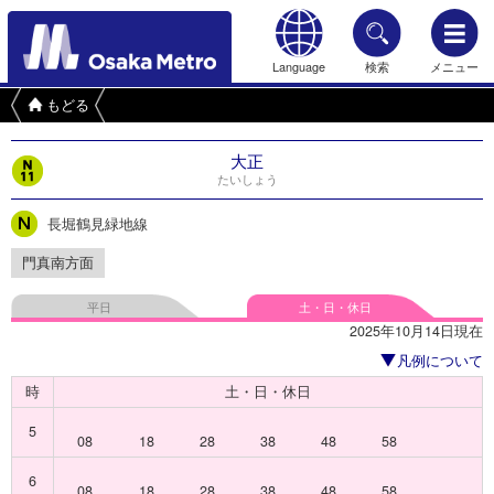
Language
検索
メニュー
もどる
大正
たいしょう
長堀鶴見緑地線
門真南方面
平日
土・日・休日
2025年10月14日現在
凡例について
時
土・日・休日
5
08
18
28
38
48
58
6
08
18
28
38
48
58