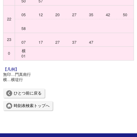
50
57
05
12
20
27
35
42
50
22
58
23
07
17
27
37
47
横
0
01
【凡例】
無印…門真南行
横…横堤行
ひとつ前に戻る
時刻表検索トップへ