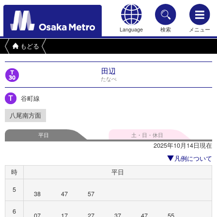
Language
検索
メニュー
もどる
田辺
たなべ
谷町線
八尾南方面
平日
土・日・休日
2025年10月14日現在
凡例について
時
平日
5
38
47
57
6
07
17
27
37
47
55