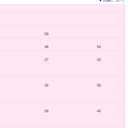
凡例について
59
48
54
27
32
32
39
39
45