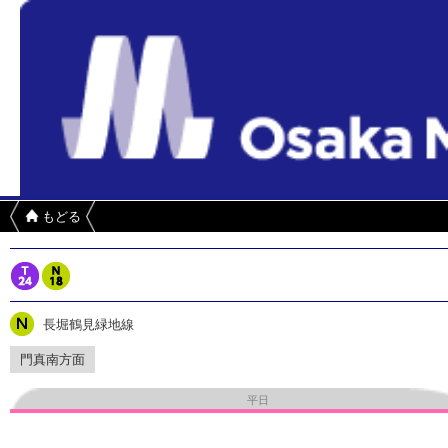
もどる
長堀鶴見緑地線
門真南方面
平日