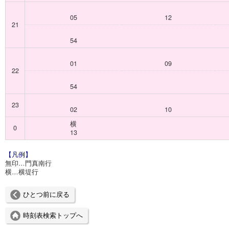
05
12
21
54
01
09
22
54
23
02
10
横
0
13
【凡例】
無印…門真南行
横…横堤行
ひとつ前に戻る
時刻表検索トップへ